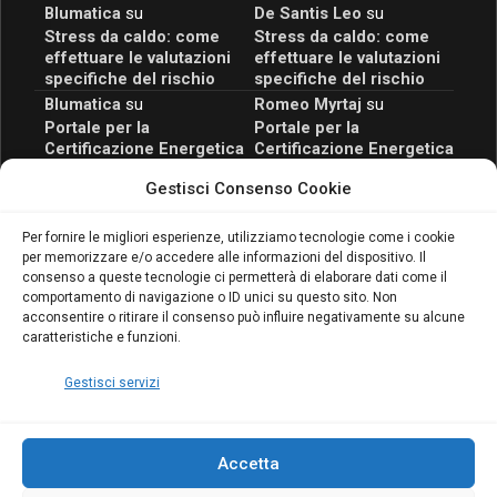
Blumatica
su
De Santis Leo
su
Stress da caldo: come
Stress da caldo: come
effettuare le valutazioni
effettuare le valutazioni
specifiche del rischio
specifiche del rischio
Blumatica
su
Romeo Myrtaj
su
Portale per la
Portale per la
Certificazione Energetica
Certificazione Energetica
attivo anche in Campania:
attivo anche in Campania:
Gestisci Consenso Cookie
scopri il Corso Blumatica
scopri il Corso Blumatica
da 80 Ore per abilitarti!
da 80 Ore per abilitarti!
Blumatica
su
Per fornire le migliori esperienze, utilizziamo tecnologie come i cookie
per memorizzare e/o accedere alle informazioni del dispositivo. Il
Coordinatore della
consenso a queste tecnologie ci permetterà di elaborare dati come il
Sicurezza: cosa è
comportamento di navigazione o ID unici su questo sito. Non
richiesto per abilitazione
acconsentire o ritirare il consenso può influire negativamente su alcune
e aggiornamento
caratteristiche e funzioni.
Blumatica
Gestisci servizi
Accetta