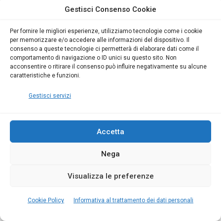
Gestisci Consenso Cookie
Per fornire le migliori esperienze, utilizziamo tecnologie come i cookie
BIM
EFFICIENZA ENERGETICA ED ACUSTICA
per memorizzare e/o accedere alle informazioni del dispositivo. Il
consenso a queste tecnologie ci permetterà di elaborare dati come il
Relazione tecnica (ex Legge 10) di un edificio
comportamento di navigazione o ID unici su questo sito. Non
con Blumatica BIM Energy
acconsentire o ritirare il consenso può influire negativamente su alcune
caratteristiche e funzioni.
23
min
30166
11
Gestisci servizi
In questo terzo approfondimento illustreremo
come elaborare con l’approccio BIM una
Accetta
relazione tecnica (ex Legge 10) per un edificio di
Nega
nuova costruzione
LEGGI TUTTO »
Visualizza le preferenze
Cookie Policy
Informativa al trattamento dei dati personali