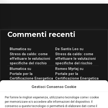
Commenti recenti
Blumatica
su
De Santis Leo
su
Stress da caldo: come
Stress da caldo: come
effettuare le valutazioni
effettuare le valutazioni
specifiche del rischio
specifiche del rischio
Blumatica
su
Romeo Myrtaj
su
Portale per la
Portale per la
Certificazione Energetica
Certificazione Energetica
attivo anche in Campania:
attivo anche in Campania:
Gestisci Consenso Cookie
scopri il Corso Blumatica
scopri il Corso Blumatica
da 80 Ore per abilitarti!
da 80 Ore per abilitarti!
Blumatica
su
Per fornire le migliori esperienze, utilizziamo tecnologie come i cookie
per memorizzare e/o accedere alle informazioni del dispositivo. Il
Coordinatore della
consenso a queste tecnologie ci permetterà di elaborare dati come il
Sicurezza: cosa è