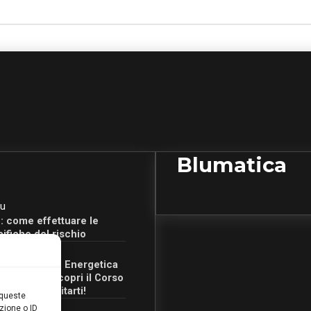
Blumatica
u
: come effettuare le
cifiche del rischio
u
Certificazione Energetica
 Campania: scopri il Corso
Ore per abilitarti!
 queste
zione o ID