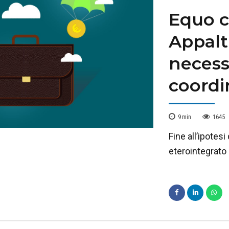
Equo 
Appalti
necess
coord
9
min
1645
Fine all’ipotes
eterointegrato 