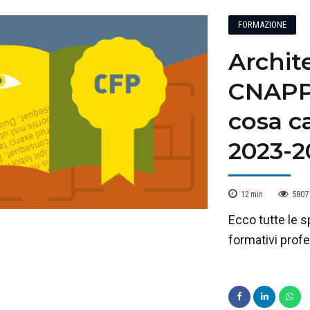
FORMAZIONE
Archite
CNAPPC
cosa ca
2023-2
12
min
5807
Ecco tutte le s
formativi profes