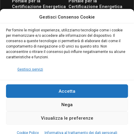
Portale per la
Portale per la
Certificazione Energetica
Certificazione Energetica
attivo anche in Campania:
attivo anche in Campania:
Gestisci Consenso Cookie
scopri il Corso Blumatica
scopri il Corso Blumatica
da 80 Ore per abilitarti!
da 80 Ore per abilitarti!
Blumatica
su
Per fornire le migliori esperienze, utilizziamo tecnologie come i cookie
per memorizzare e/o accedere alle informazioni del dispositivo. Il
Coordinatore della
consenso a queste tecnologie ci permetterà di elaborare dati come il
Sicurezza: cosa è
comportamento di navigazione o ID unici su questo sito. Non
richiesto per abilitazione
acconsentire o ritirare il consenso può influire negativamente su alcune
e aggiornamento
caratteristiche e funzioni.
Blumatica
Gestisci servizi
Accetta
Nega
Copyright Blumatica
Visualizza le preferenze
MENU
Cookie Policy
Informativa al trattamento dei dati personali