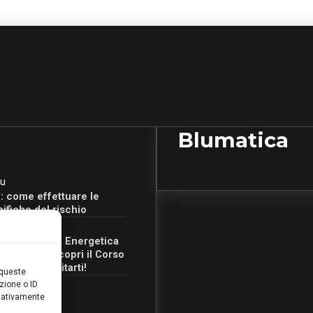
Blumatica
u
: come effettuare le
cifiche del rischio
u
Certificazione Energetica
 Campania: scopri il Corso
Ore per abilitarti!
 queste
zione o ID
egativamente