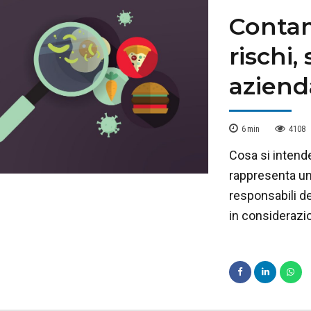
Contam
rischi,
aziend
6
min
4108
Cosa si intend
rappresenta uno 
responsabili de
in considerazi