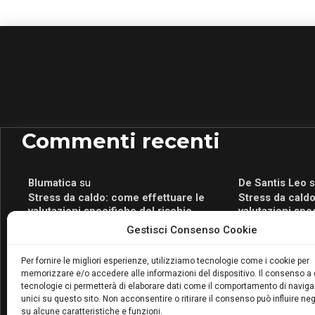
Commenti recenti
Blumatica
su
De Santis Leo
s
Stress da caldo: come effettuare le
Stress da caldo
valutazioni specifiche del rischio
valutazioni spe
Blumatica
su
Romeo Myrtaj
s
Gestisci Consenso Cookie
Portale per la Certificazione Energetica
Portale per la 
attivo anche in Campania: scopri il Corso
attivo anche in
Per fornire le migliori esperienze, utilizziamo tecnologie come i cookie per
Blumatica da 80 Ore per abilitarti!
Blumatica da 80 
memorizzare e/o accedere alle informazioni del dispositivo. Il consenso a
Blumatica
su
tecnologie ci permetterà di elaborare dati come il comportamento di naviga
unici su questo sito. Non acconsentire o ritirare il consenso può influire n
Coordinatore della Sicurezza: cosa è
su alcune caratteristiche e funzioni.
richiesto per abilitazione e