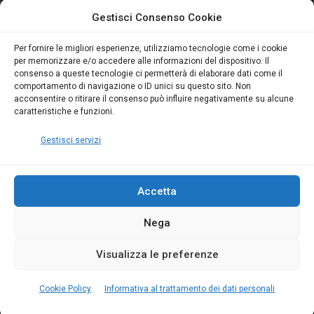
attivo anche in Campania:
attivo anche in Campania:
Gestisci Consenso Cookie
scopri il Corso Blumatica
scopri il Corso Blumatica
da 80 Ore per abilitarti!
da 80 Ore per abilitarti!
Blumatica
su
Per fornire le migliori esperienze, utilizziamo tecnologie come i cookie
per memorizzare e/o accedere alle informazioni del dispositivo. Il
Coordinatore della
consenso a queste tecnologie ci permetterà di elaborare dati come il
Sicurezza: cosa è
comportamento di navigazione o ID unici su questo sito. Non
richiesto per abilitazione
acconsentire o ritirare il consenso può influire negativamente su alcune
e aggiornamento
caratteristiche e funzioni.
Blumatica
Gestisci servizi
Accetta
Nega
Copyright Blumatica
Visualizza le preferenze
MENU
Cookie Policy
Informativa al trattamento dei dati personali