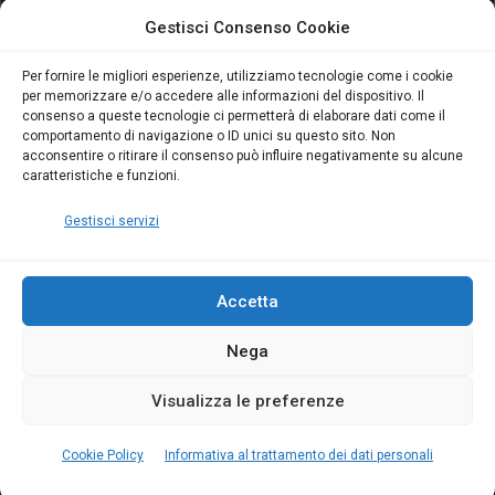
attivo anche in Campania:
attivo anche in Campania:
Gestisci Consenso Cookie
scopri il Corso Blumatica
scopri il Corso Blumatica
da 80 Ore per abilitarti!
da 80 Ore per abilitarti!
Blumatica
su
Per fornire le migliori esperienze, utilizziamo tecnologie come i cookie
per memorizzare e/o accedere alle informazioni del dispositivo. Il
Coordinatore della
consenso a queste tecnologie ci permetterà di elaborare dati come il
Sicurezza: cosa è
comportamento di navigazione o ID unici su questo sito. Non
richiesto per abilitazione
acconsentire o ritirare il consenso può influire negativamente su alcune
e aggiornamento
caratteristiche e funzioni.
Blumatica
Gestisci servizi
Accetta
Nega
Copyright Blumatica
Visualizza le preferenze
MENU
Cookie Policy
Informativa al trattamento dei dati personali