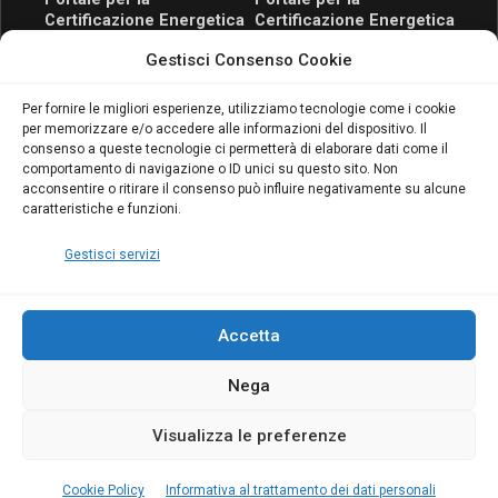
Certificazione Energetica
Certificazione Energetica
attivo anche in Campania:
attivo anche in Campania:
Gestisci Consenso Cookie
scopri il Corso Blumatica
scopri il Corso Blumatica
da 80 Ore per abilitarti!
da 80 Ore per abilitarti!
Blumatica
su
Per fornire le migliori esperienze, utilizziamo tecnologie come i cookie
per memorizzare e/o accedere alle informazioni del dispositivo. Il
Coordinatore della
consenso a queste tecnologie ci permetterà di elaborare dati come il
Sicurezza: cosa è
comportamento di navigazione o ID unici su questo sito. Non
richiesto per abilitazione
acconsentire o ritirare il consenso può influire negativamente su alcune
e aggiornamento
caratteristiche e funzioni.
Blumatica
Gestisci servizi
Accetta
Nega
Copyright Blumatica
Visualizza le preferenze
MENU
Cookie Policy
Informativa al trattamento dei dati personali