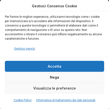
attivo anche in Campania:
attivo anche in Campania:
Gestisci Consenso Cookie
scopri il Corso Blumatica
scopri il Corso Blumatica
da 80 Ore per abilitarti!
da 80 Ore per abilitarti!
Blumatica
su
Per fornire le migliori esperienze, utilizziamo tecnologie come i cookie
per memorizzare e/o accedere alle informazioni del dispositivo. Il
Coordinatore della
consenso a queste tecnologie ci permetterà di elaborare dati come il
Sicurezza: cosa è
comportamento di navigazione o ID unici su questo sito. Non
richiesto per abilitazione
acconsentire o ritirare il consenso può influire negativamente su alcune
e aggiornamento
caratteristiche e funzioni.
Blumatica
Gestisci servizi
Accetta
Nega
Copyright Blumatica
Visualizza le preferenze
MENU
Cookie Policy
Informativa al trattamento dei dati personali