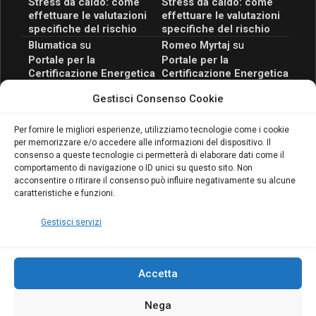
Stress da caldo: come
Stress da caldo: come
effettuare le valutazioni
effettuare le valutazioni
specifiche del rischio
specifiche del rischio
Blumatica
su
Romeo Myrtaj
su
Portale per la
Portale per la
Certificazione Energetica
Certificazione Energetica
attivo anche in Campania:
attivo anche in Campania:
Gestisci Consenso Cookie
scopri il Corso Blumatica
scopri il Corso Blumatica
da 80 Ore per abilitarti!
da 80 Ore per abilitarti!
Blumatica
su
Per fornire le migliori esperienze, utilizziamo tecnologie come i cookie
per memorizzare e/o accedere alle informazioni del dispositivo. Il
Coordinatore della
consenso a queste tecnologie ci permetterà di elaborare dati come il
Sicurezza: cosa è
comportamento di navigazione o ID unici su questo sito. Non
richiesto per abilitazione
acconsentire o ritirare il consenso può influire negativamente su alcune
e aggiornamento
caratteristiche e funzioni.
Blumatica
Gestisci servizi
Accetta
Nega