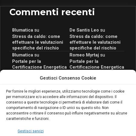
Commenti recenti
Blumatica
su
De Santis Leo
su
Stress da caldo: come
Stress da caldo: come
effettuare le valutazioni
effettuare le valutazioni
specifiche del rischio
specifiche del rischio
Blumatica
su
Romeo Myrtaj
su
Portale per la
Portale per la
Certificazione Energetica
Certificazione Energetica
attivo anche in Campania:
attivo anche in Campania:
Gestisci Consenso Cookie
scopri il Corso Blumatica
scopri il Corso Blumatica
da 80 Ore per abilitarti!
da 80 Ore per abilitarti!
Blumatica
su
Per fornire le migliori esperienze, utilizziamo tecnologie come i cookie
per memorizzare e/o accedere alle informazioni del dispositivo. Il
Coordinatore della
consenso a queste tecnologie ci permetterà di elaborare dati come il
Sicurezza: cosa è
comportamento di navigazione o ID unici su questo sito. Non
richiesto per abilitazione
acconsentire o ritirare il consenso può influire negativamente su alcune
e aggiornamento
caratteristiche e funzioni.
Blumatica
Gestisci servizi