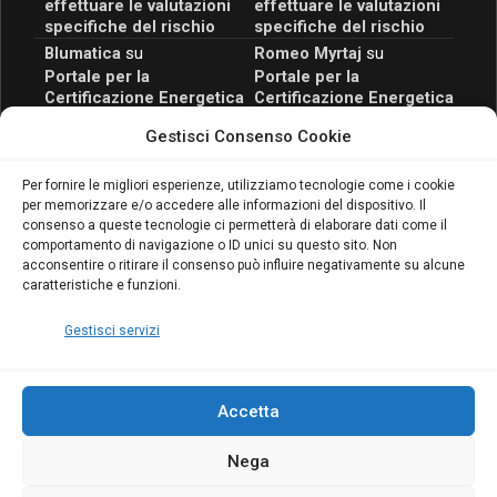
effettuare le valutazioni
effettuare le valutazioni
specifiche del rischio
specifiche del rischio
Blumatica
su
Romeo Myrtaj
su
Portale per la
Portale per la
Certificazione Energetica
Certificazione Energetica
attivo anche in Campania:
attivo anche in Campania:
Gestisci Consenso Cookie
scopri il Corso Blumatica
scopri il Corso Blumatica
da 80 Ore per abilitarti!
da 80 Ore per abilitarti!
Blumatica
su
Per fornire le migliori esperienze, utilizziamo tecnologie come i cookie
per memorizzare e/o accedere alle informazioni del dispositivo. Il
Coordinatore della
consenso a queste tecnologie ci permetterà di elaborare dati come il
Sicurezza: cosa è
comportamento di navigazione o ID unici su questo sito. Non
richiesto per abilitazione
acconsentire o ritirare il consenso può influire negativamente su alcune
e aggiornamento
caratteristiche e funzioni.
Blumatica
Gestisci servizi
Accetta
Nega