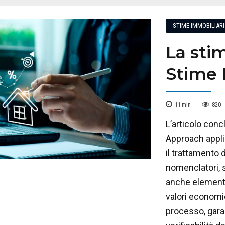
STIME IMMOBILIARI
La sti
Stime 
11
min
820
L’articolo con
Approach appli
il trattamento d
nomenclatori, s
anche elementi
valori economic
processo, gara