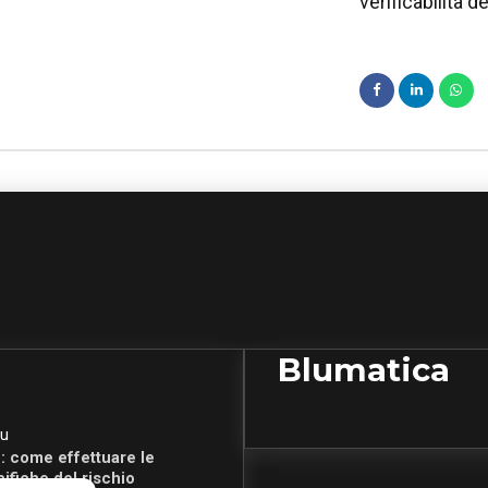
verificabilità d
Blumatica
u
: come effettuare le
cifiche del rischio