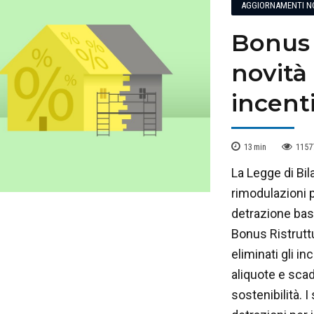
AGGIORNAMENTI N
Bonus E
novità
incenti
13
min
1157
La Legge di Bil
rimodulazioni 
detrazione basa
Bonus Ristruttu
eliminati gli in
aliquote e sca
sostenibilità. 