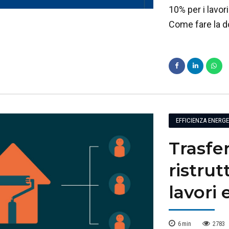
10% per i lavo
Come fare la 
EFFICIENZA ENERG
Trasfe
ristrut
lavori e
6
min
2783