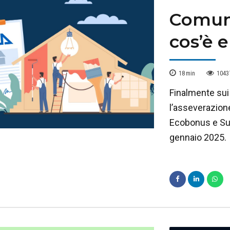
Comuni
cos’è 
18
min
1043
Finalmente sui 
l’asseverazion
Ecobonus e Supe
gennaio 2025.