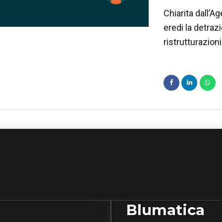
Chiarita dall’Ag
eredi la detrazi
ristrutturazioni
Blumatica