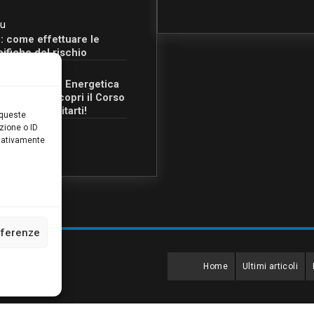
u
: come effettuare le
cifiche del rischio
u
Certificazione Energetica
 Campania: scopri il Corso
Ore per abilitarti!
 queste
zione o ID
egativamente
eferenze
Home
Ultimi articoli