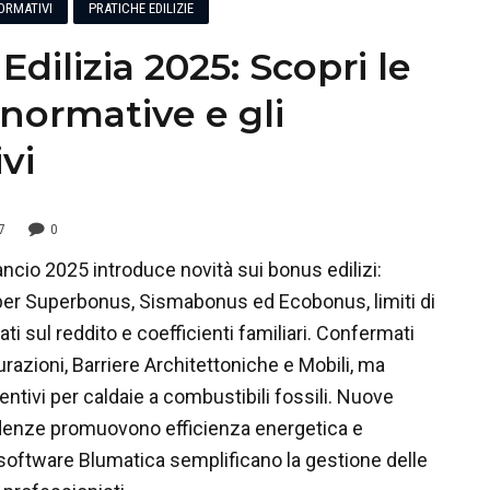
ORMATIVI
PRATICHE EDILIZIE
dilizia 2025: Scopri le
 normative e gli
vi
7
0
ancio 2025 introduce novità sui bonus edilizi:
per Superbonus, Sismabonus ed Ecobonus, limiti di
ti sul reddito e coefficienti familiari. Confermati
razioni, Barriere Architettoniche e Mobili, ma
centivi per caldaie a combustibili fossili. Nuove
denze promuovono efficienza energetica e
I software Blumatica semplificano la gestione delle