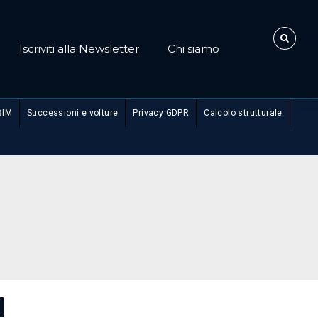
Iscriviti alla Newsletter
Chi siamo
BIM
Successioni e volture
Privacy GDPR
Calcolo strutturale