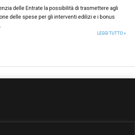
enzia delle Entrate la possibilità di trasmettere agli
one delle spese per gli interventi edilizi e i bonus
.
LEGGI TUTTO »