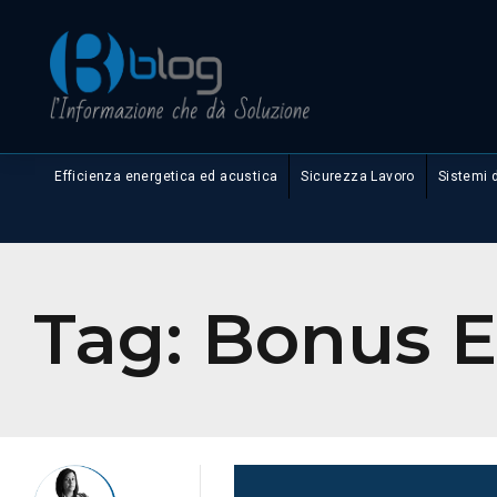
Efficienza energetica ed acustica
Sicurezza Lavoro
Sistemi 
Tag:
Bonus Ed