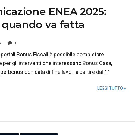
cazione ENEA 2025:
e quando va fatta
7
0
portali Bonus Fiscali è possibile completare
e per gli interventi che interessano Bonus Casa,
rbonus con data di fine lavori a partire dal 1°
LEGGI TUTTO »