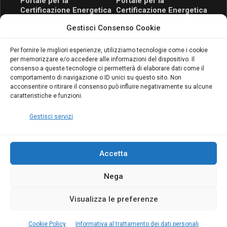
Portale per la
Portale per la
Certificazione Energetica
Certificazione Energetica
attivo anche in Campania:
attivo anche in Campania:
Gestisci Consenso Cookie
scopri il Corso Blumatica
scopri il Corso Blumatica
da 80 Ore per abilitarti!
da 80 Ore per abilitarti!
Blumatica
su
Per fornire le migliori esperienze, utilizziamo tecnologie come i cookie
per memorizzare e/o accedere alle informazioni del dispositivo. Il
Coordinatore della
consenso a queste tecnologie ci permetterà di elaborare dati come il
Sicurezza: cosa è
comportamento di navigazione o ID unici su questo sito. Non
richiesto per abilitazione
acconsentire o ritirare il consenso può influire negativamente su alcune
e aggiornamento
caratteristiche e funzioni.
Blumatica
Gestisci servizi
Accetta
Nega
Copyright Blumatica
Visualizza le preferenze
MENU
Cookie Policy
Informativa al trattamento dei dati personali