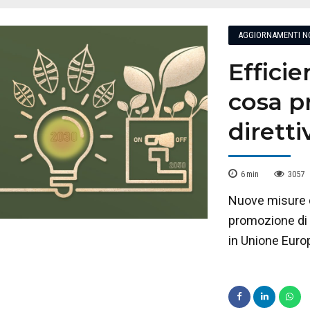
AGGIORNAMENTI N
Effici
cosa p
dirett
6
min
3057
Nuove misure d
promozione di p
in Unione Euro