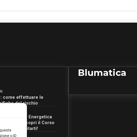
Blumatica
u
: come effettuare le
cifiche del rischio
u
Certificazione Energetica
 Campania: scopri il Corso
Ore per abilitarti!
 queste
zione o ID