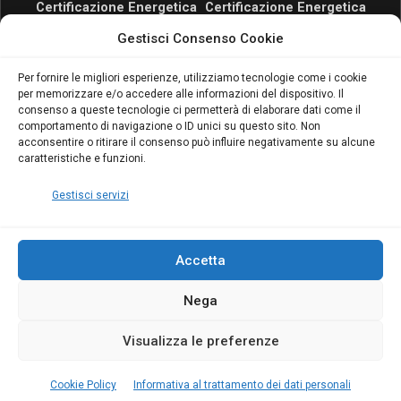
Certificazione Energetica
Certificazione Energetica
attivo anche in Campania:
attivo anche in Campania:
Gestisci Consenso Cookie
scopri il Corso Blumatica
scopri il Corso Blumatica
da 80 Ore per abilitarti!
da 80 Ore per abilitarti!
Blumatica
su
Per fornire le migliori esperienze, utilizziamo tecnologie come i cookie
per memorizzare e/o accedere alle informazioni del dispositivo. Il
Coordinatore della
consenso a queste tecnologie ci permetterà di elaborare dati come il
Sicurezza: cosa è
comportamento di navigazione o ID unici su questo sito. Non
richiesto per abilitazione
acconsentire o ritirare il consenso può influire negativamente su alcune
e aggiornamento
caratteristiche e funzioni.
Blumatica
Gestisci servizi
Accetta
Nega
Copyright Blumatica
Visualizza le preferenze
MENU
Cookie Policy
Informativa al trattamento dei dati personali