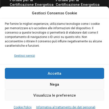
Certificazione Energetica
Certificazione Energetica
attivo anche in Campania:
attivo anche in Campania:
Gestisci Consenso Cookie
scopri il Corso Blumatica
scopri il Corso Blumatica
da 80 Ore per abilitarti!
da 80 Ore per abilitarti!
Blumatica
su
Per fornire le migliori esperienze, utilizziamo tecnologie come i cookie
per memorizzare e/o accedere alle informazioni del dispositivo. Il
Coordinatore della
consenso a queste tecnologie ci permetterà di elaborare dati come il
Sicurezza: cosa è
comportamento di navigazione o ID unici su questo sito. Non
richiesto per abilitazione
acconsentire o ritirare il consenso può influire negativamente su alcune
e aggiornamento
caratteristiche e funzioni.
Blumatica
Gestisci servizi
Accetta
Nega
Copyright Blumatica
Visualizza le preferenze
MENU
Cookie Policy
Informativa al trattamento dei dati personali