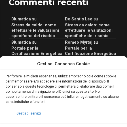
Commenti recenti
Blumatica
su
De Santis Leo
su
Stress da caldo: come
Stress da caldo: come
effettuare le valutazioni
effettuare le valutazioni
specifiche del rischio
specifiche del rischio
Blumatica
su
Romeo Myrtaj
su
Portale per la
Portale per la
Certificazione Energetica
Certificazione Energetica
attivo anche in Campania:
attivo anche in Campania:
Gestisci Consenso Cookie
scopri il Corso Blumatica
scopri il Corso Blumatica
da 80 Ore per abilitarti!
da 80 Ore per abilitarti!
Blumatica
su
Per fornire le migliori esperienze, utilizziamo tecnologie come i cookie
per memorizzare e/o accedere alle informazioni del dispositivo. Il
Coordinatore della
consenso a queste tecnologie ci permetterà di elaborare dati come il
Sicurezza: cosa è
comportamento di navigazione o ID unici su questo sito. Non
richiesto per abilitazione
acconsentire o ritirare il consenso può influire negativamente su alcune
e aggiornamento
caratteristiche e funzioni.
Blumatica
Gestisci servizi