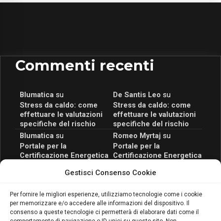
Commenti recenti
Blumatica
su
De Santis Leo
su
Stress da caldo: come
Stress da caldo: come
effettuare le valutazioni
effettuare le valutazioni
specifiche del rischio
specifiche del rischio
Blumatica
su
Romeo Myrtaj
su
Portale per la
Portale per la
Certificazione Energetica
Certificazione Energetica
attivo anche in Campania:
attivo anche in Campania:
Gestisci Consenso Cookie
scopri il Corso Blumatica
scopri il Corso Blumatica
da 80 Ore per abilitarti!
da 80 Ore per abilitarti!
Blumatica
su
Per fornire le migliori esperienze, utilizziamo tecnologie come i cookie
per memorizzare e/o accedere alle informazioni del dispositivo. Il
Coordinatore della
consenso a queste tecnologie ci permetterà di elaborare dati come il
Sicurezza: cosa è