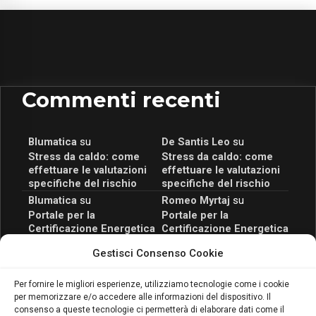
Commenti recenti
Blumatica
su
De Santis Leo
su
Stress da caldo: come
Stress da caldo: come
effettuare le valutazioni
effettuare le valutazioni
specifiche del rischio
specifiche del rischio
Blumatica
su
Romeo Myrtaj
su
Portale per la
Portale per la
Certificazione Energetica
Certificazione Energetica
attivo anche in Campania:
attivo anche in Campania:
Gestisci Consenso Cookie
scopri il Corso Blumatica
scopri il Corso Blumatica
da 80 Ore per abilitarti!
da 80 Ore per abilitarti!
Blumatica
su
Per fornire le migliori esperienze, utilizziamo tecnologie come i cookie
per memorizzare e/o accedere alle informazioni del dispositivo. Il
Coordinatore della
consenso a queste tecnologie ci permetterà di elaborare dati come il
Sicurezza: cosa è