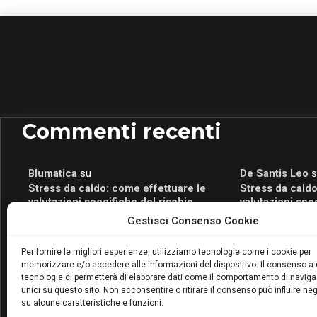
Commenti recenti
Blumatica
su
De Santis Leo
s
Stress da caldo: come effettuare le
Stress da caldo
valutazioni specifiche del rischio
valutazioni spe
Blumatica
su
Romeo Myrtaj
s
Gestisci Consenso Cookie
Portale per la Certificazione Energetica
Portale per la 
attivo anche in Campania: scopri il Corso
attivo anche in
Per fornire le migliori esperienze, utilizziamo tecnologie come i cookie per
Blumatica da 80 Ore per abilitarti!
Blumatica da 80 
memorizzare e/o accedere alle informazioni del dispositivo. Il consenso a
Blumatica
su
tecnologie ci permetterà di elaborare dati come il comportamento di naviga
unici su questo sito. Non acconsentire o ritirare il consenso può influire n
Coordinatore della Sicurezza: cosa è
su alcune caratteristiche e funzioni.
richiesto per abilitazione e