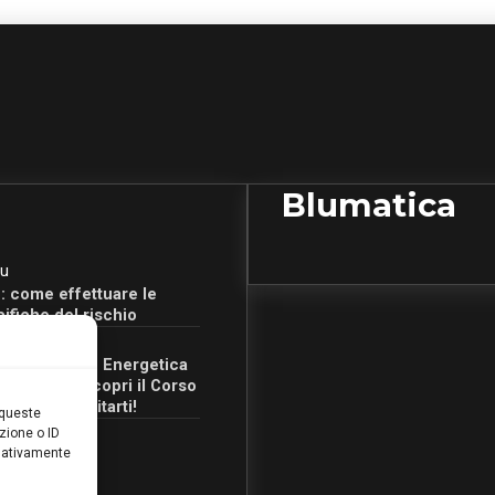
Blumatica
u
: come effettuare le
cifiche del rischio
u
Certificazione Energetica
 Campania: scopri il Corso
Ore per abilitarti!
 queste
zione o ID
egativamente