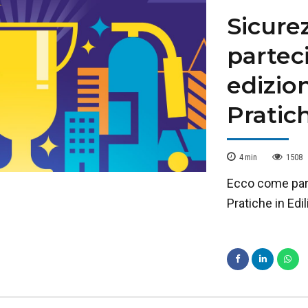
Sicurez
partec
edizio
Pratich
4
min
1508
Ecco come part
Pratiche in Edi