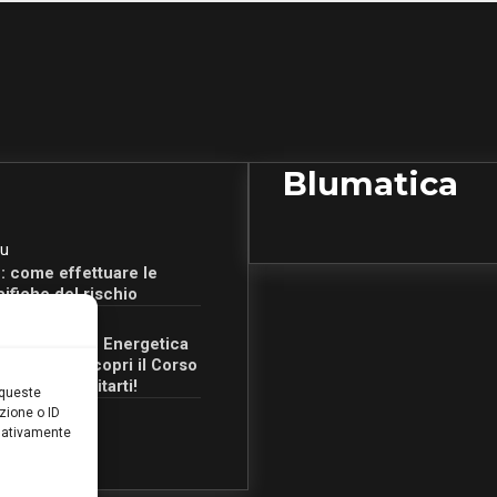
Blumatica
u
: come effettuare le
cifiche del rischio
u
Certificazione Energetica
 Campania: scopri il Corso
Ore per abilitarti!
 queste
zione o ID
egativamente