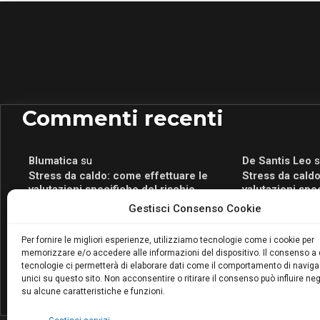
Commenti recenti
Blumatica
su
De Santis Leo
s
Stress da caldo: come effettuare le
Stress da caldo
valutazioni specifiche del rischio
valutazioni spe
Blumatica
su
Romeo Myrtaj
s
Gestisci Consenso Cookie
Portale per la Certificazione Energetica
Portale per la 
attivo anche in Campania: scopri il Corso
attivo anche in
Per fornire le migliori esperienze, utilizziamo tecnologie come i cookie per
Blumatica da 80 Ore per abilitarti!
Blumatica da 80 
memorizzare e/o accedere alle informazioni del dispositivo. Il consenso a
Blumatica
su
tecnologie ci permetterà di elaborare dati come il comportamento di naviga
unici su questo sito. Non acconsentire o ritirare il consenso può influire n
Coordinatore della Sicurezza: cosa è
su alcune caratteristiche e funzioni.
richiesto per abilitazione e
aggiornamento