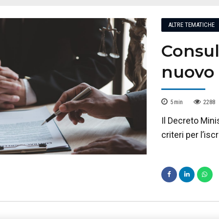
ALTRE TEMATICHE
Consule
nuovo 
5
min
2288
Il Decreto Mini
criteri per l’is