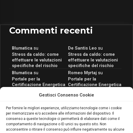
Commenti recenti
Blumatica
su
De Santis Leo
su
Stress da caldo: come
Stress da caldo: come
effettuare le valutazioni
effettuare le valutazioni
specifiche del rischio
specifiche del rischio
Blumatica
su
Romeo Myrtaj
su
Portale per la
Portale per la
Certificazione Energetica
Certificazione Energetica
attivo anche in Campania:
attivo anche in Campania:
Gestisci Consenso Cookie
scopri il Corso Blumatica
scopri il Corso Blumatica
da 80 Ore per abilitarti!
da 80 Ore per abilitarti!
Blumatica
su
Per fornire le migliori esperienze, utilizziamo tecnologie come i cookie
per memorizzare e/o accedere alle informazioni del dispositivo. Il
Coordinatore della
consenso a queste tecnologie ci permetterà di elaborare dati come il
Sicurezza: cosa è
comportamento di navigazione o ID unici su questo sito. Non
richiesto per abilitazione
acconsentire o ritirare il consenso può influire negativamente su alcune
e aggiornamento