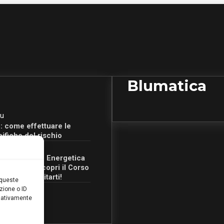
Blumatica
u
: come effettuare le
cifiche del rischio
u
Certificazione Energetica
 Campania: scopri il Corso
Ore per abilitarti!
 queste
zione o ID
egativamente