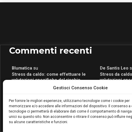
Commenti recenti
Blumatica
su
De Santis Leo
s
Stress da caldo: come effettuare le
Stress da caldo
valutazioni specifiche del rischio
valutazioni spe
Blumatica
su
Romeo Myrtaj
s
Gestisci Consenso Cookie
Portale per la Certificazione Energetica
Portale per la 
attivo anche in Campania: scopri il Corso
attivo anche in
Per fornire le migliori esperienze, utilizziamo tecnologie come i cookie per
Blumatica da 80 Ore per abilitarti!
Blumatica da 80 
memorizzare e/o accedere alle informazioni del dispositivo. Il consenso a
Blumatica
su
tecnologie ci permetterà di elaborare dati come il comportamento di naviga
unici su questo sito. Non acconsentire o ritirare il consenso può influire n
Coordinatore della Sicurezza: cosa è
su alcune caratteristiche e funzioni.
richiesto per abilitazione e
aggiornamento