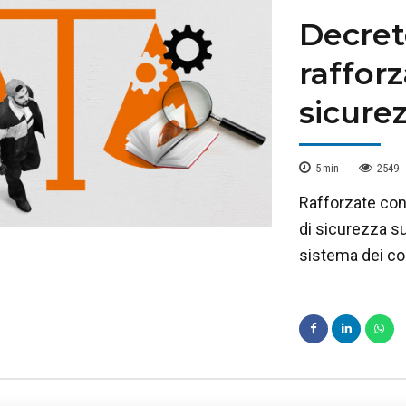
Decret
raffor
sicurez
5
min
2549
Rafforzate con 
di sicurezza sul
sistema dei cont