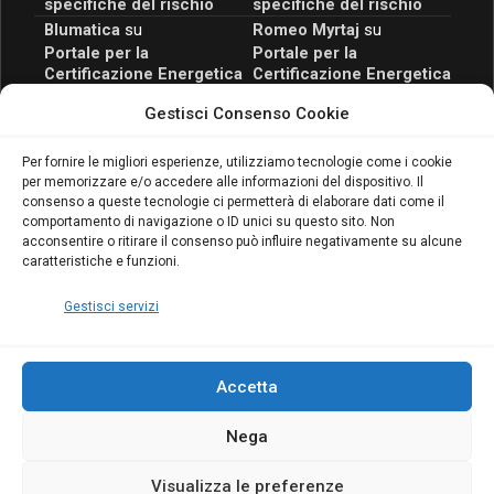
specifiche del rischio
specifiche del rischio
Blumatica
su
Romeo Myrtaj
su
Portale per la
Portale per la
Certificazione Energetica
Certificazione Energetica
attivo anche in Campania:
attivo anche in Campania:
Gestisci Consenso Cookie
scopri il Corso Blumatica
scopri il Corso Blumatica
da 80 Ore per abilitarti!
da 80 Ore per abilitarti!
Blumatica
su
Per fornire le migliori esperienze, utilizziamo tecnologie come i cookie
per memorizzare e/o accedere alle informazioni del dispositivo. Il
Coordinatore della
consenso a queste tecnologie ci permetterà di elaborare dati come il
Sicurezza: cosa è
comportamento di navigazione o ID unici su questo sito. Non
richiesto per abilitazione
acconsentire o ritirare il consenso può influire negativamente su alcune
e aggiornamento
caratteristiche e funzioni.
Blumatica
Gestisci servizi
Accetta
Nega
Copyright Blumatica
Visualizza le preferenze