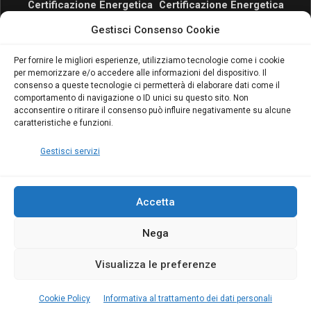
Certificazione Energetica
Certificazione Energetica
attivo anche in Campania:
attivo anche in Campania:
Gestisci Consenso Cookie
scopri il Corso Blumatica
scopri il Corso Blumatica
da 80 Ore per abilitarti!
da 80 Ore per abilitarti!
Blumatica
su
Per fornire le migliori esperienze, utilizziamo tecnologie come i cookie
per memorizzare e/o accedere alle informazioni del dispositivo. Il
Coordinatore della
consenso a queste tecnologie ci permetterà di elaborare dati come il
Sicurezza: cosa è
comportamento di navigazione o ID unici su questo sito. Non
richiesto per abilitazione
acconsentire o ritirare il consenso può influire negativamente su alcune
e aggiornamento
caratteristiche e funzioni.
Blumatica
Gestisci servizi
Accetta
Nega
Copyright Blumatica
Visualizza le preferenze
MENU
Cookie Policy
Informativa al trattamento dei dati personali