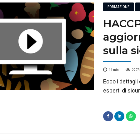
FORMAZIONE
HACCP:
aggior
sulla 
11
min
2278
Ecco i dettagl
esperti di sicu