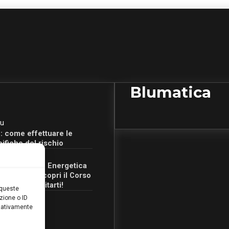
Blumatica
u
: come effettuare le
cifiche del rischio
u
Certificazione Energetica
 Campania: scopri il Corso
Ore per abilitarti!
 queste
zione o ID
egativamente