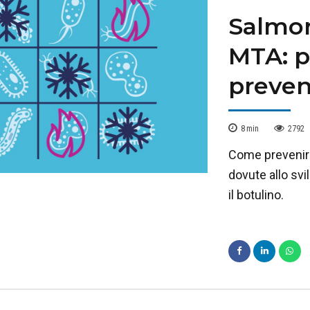
Salmone
MTA: p
preven
8
min
2792
Come prevenire 
dovute allo svi
il botulino.