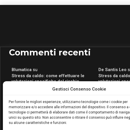
Commenti recenti
Blumatica
su
De Santis Leo
s
Stress da caldo: come effettuare le
Stress da caldo
valutazioni specifiche del rischio
valutazioni spe
Blumatica
su
Romeo Myrtaj
s
Gestisci Consenso Cookie
Portale per la Certificazione Energetica
Portale per la 
attivo anche in Campania: scopri il Corso
attivo anche in
Per fornire le migliori esperienze, utilizziamo tecnologie come i cookie per
Blumatica da 80 Ore per abilitarti!
Blumatica da 80 
memorizzare e/o accedere alle informazioni del dispositivo. Il consenso a
Blumatica
su
tecnologie ci permetterà di elaborare dati come il comportamento di naviga
Coordinatore della Sicurezza: cosa è
unici su questo sito. Non acconsentire o ritirare il consenso può influire n
su alcune caratteristiche e funzioni.
richiesto per abilitazione e
aggiornamento