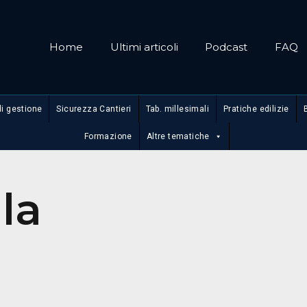
Home
Ultimi articoli
Podcast
FAQ
di gestione
Sicurezza Cantieri
Tab. millesimali
Pratiche edilizie
Formazione
Altre tematiche
lla