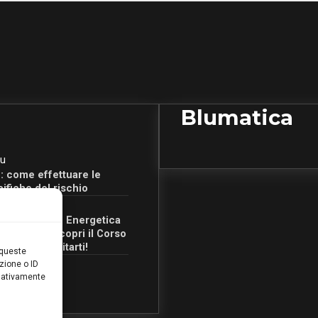
Blumatica
u
: come effettuare le
cifiche del rischio
u
Certificazione Energetica
 Campania: scopri il Corso
Ore per abilitarti!
 queste
zione o ID
egativamente