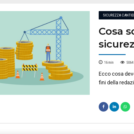
SICUREZZA CANTIE
Cosa so
sicure
16
min
5064
Ecco cosa deve
fini della reda