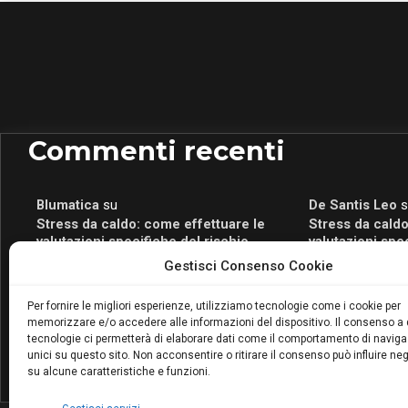
Commenti recenti
Blumatica
su
De Santis Leo
s
Stress da caldo: come effettuare le
Stress da caldo
valutazioni specifiche del rischio
valutazioni spe
Blumatica
su
Romeo Myrtaj
s
Gestisci Consenso Cookie
Portale per la Certificazione Energetica
Portale per la 
attivo anche in Campania: scopri il Corso
attivo anche in
Per fornire le migliori esperienze, utilizziamo tecnologie come i cookie per
Blumatica da 80 Ore per abilitarti!
Blumatica da 80 
memorizzare e/o accedere alle informazioni del dispositivo. Il consenso a
Blumatica
su
tecnologie ci permetterà di elaborare dati come il comportamento di naviga
unici su questo sito. Non acconsentire o ritirare il consenso può influire n
Coordinatore della Sicurezza: cosa è
su alcune caratteristiche e funzioni.
richiesto per abilitazione e
aggiornamento