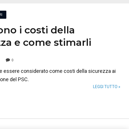
RI
no i costi della
zza e come stimarli
0
 essere considerato come costi della sicurezza ai
zione del PSC.
LEGGI TUTTO »