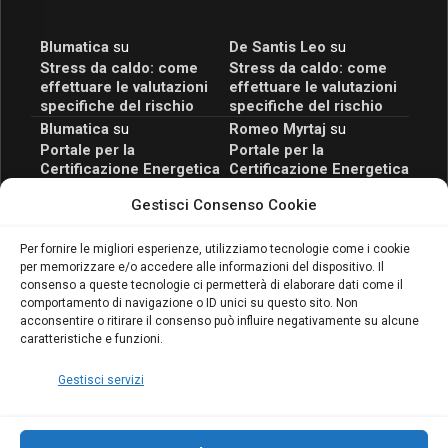
Blumatica
su
De Santis Leo
su
Stress da caldo: come
Stress da caldo: come
effettuare le valutazioni
effettuare le valutazioni
specifiche del rischio
specifiche del rischio
Blumatica
su
Romeo Myrtaj
su
Portale per la
Portale per la
Certificazione Energetica
Certificazione Energetica
attivo anche in Campania:
attivo anche in Campania:
Gestisci Consenso Cookie
scopri il Corso Blumatica
scopri il Corso Blumatica
da 80 Ore per abilitarti!
da 80 Ore per abilitarti!
Blumatica
su
Per fornire le migliori esperienze, utilizziamo tecnologie come i cookie
per memorizzare e/o accedere alle informazioni del dispositivo. Il
Coordinatore della
consenso a queste tecnologie ci permetterà di elaborare dati come il
Sicurezza: cosa è
comportamento di navigazione o ID unici su questo sito. Non
richiesto per abilitazione
acconsentire o ritirare il consenso può influire negativamente su alcune
e aggiornamento
caratteristiche e funzioni.
Blumatica
Gestisci servizi