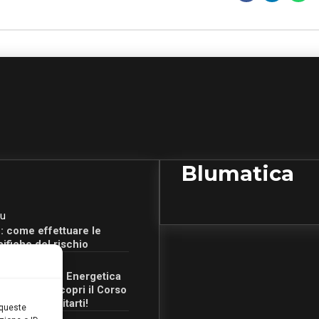
Blumatica
u
: come effettuare le
cifiche del rischio
u
Certificazione Energetica
 Campania: scopri il Corso
Ore per abilitarti!
 queste