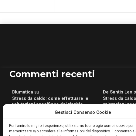
Commenti recenti
Blumatica
su
De Santis Leo
s
Stress da caldo: come effettuare le
Stress da caldo
valutazioni specifiche del rischio
valutazioni spe
Blumatica
su
Romeo Myrtaj
s
Gestisci Consenso Cookie
Portale per la Certificazione Energetica
Portale per la 
attivo anche in Campania: scopri il Corso
attivo anche in
Per fornire le migliori esperienze, utilizziamo tecnologie come i cookie per
Blumatica da 80 Ore per abilitarti!
Blumatica da 80 
memorizzare e/o accedere alle informazioni del dispositivo. Il consenso a