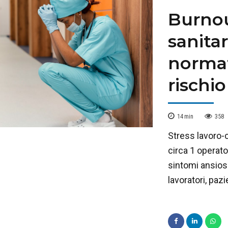
Burnou
sanitar
normat
rischio
14
min
358
Stress lavoro-
circa 1 operato
sintomi ansiosi
lavoratori, pazi