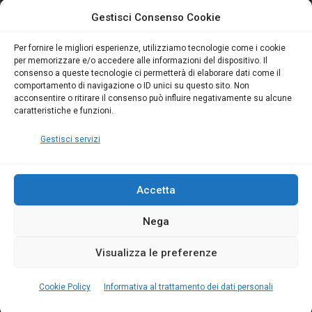
attivo anche in Campania:
attivo anche in Campania:
Gestisci Consenso Cookie
scopri il Corso Blumatica
scopri il Corso Blumatica
da 80 Ore per abilitarti!
da 80 Ore per abilitarti!
Blumatica
su
Per fornire le migliori esperienze, utilizziamo tecnologie come i cookie
per memorizzare e/o accedere alle informazioni del dispositivo. Il
Coordinatore della
consenso a queste tecnologie ci permetterà di elaborare dati come il
Sicurezza: cosa è
comportamento di navigazione o ID unici su questo sito. Non
richiesto per abilitazione
acconsentire o ritirare il consenso può influire negativamente su alcune
e aggiornamento
caratteristiche e funzioni.
Blumatica
Gestisci servizi
Accetta
Nega
Copyright Blumatica
Visualizza le preferenze
MENU
Cookie Policy
Informativa al trattamento dei dati personali