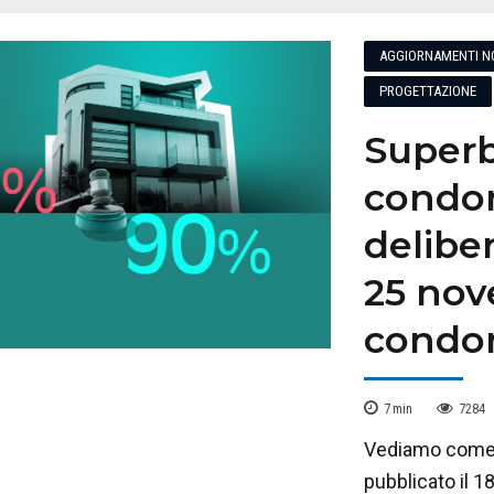
AGGIORNAMENTI N
PROGETTAZIONE
Superb
condom
delibe
25 nov
condom
7
min
7284
Vediamo come c
pubblicato il 