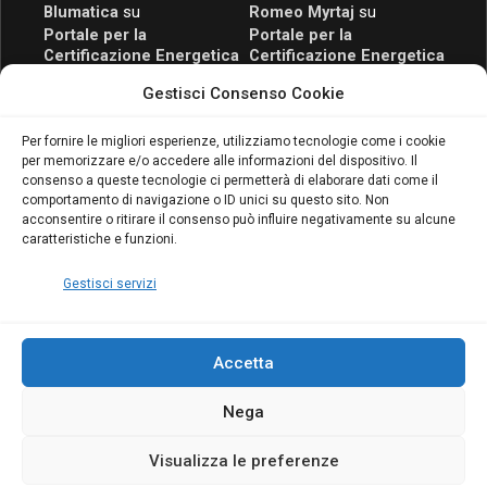
Blumatica
su
Romeo Myrtaj
su
Portale per la
Portale per la
Certificazione Energetica
Certificazione Energetica
attivo anche in Campania:
attivo anche in Campania:
Gestisci Consenso Cookie
scopri il Corso Blumatica
scopri il Corso Blumatica
da 80 Ore per abilitarti!
da 80 Ore per abilitarti!
Blumatica
su
Per fornire le migliori esperienze, utilizziamo tecnologie come i cookie
per memorizzare e/o accedere alle informazioni del dispositivo. Il
Coordinatore della
consenso a queste tecnologie ci permetterà di elaborare dati come il
Sicurezza: cosa è
comportamento di navigazione o ID unici su questo sito. Non
richiesto per abilitazione
acconsentire o ritirare il consenso può influire negativamente su alcune
e aggiornamento
caratteristiche e funzioni.
Blumatica
Gestisci servizi
Accetta
Nega
Copyright Blumatica
Visualizza le preferenze