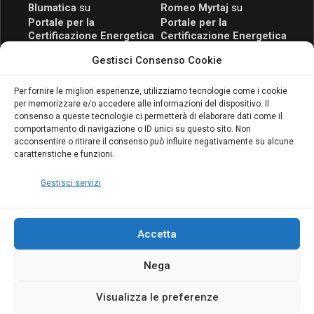
Blumatica
su
Romeo Myrtaj
su
Portale per la
Portale per la
Certificazione Energetica
Certificazione Energetica
attivo anche in Campania:
attivo anche in Campania:
Gestisci Consenso Cookie
scopri il Corso Blumatica
scopri il Corso Blumatica
da 80 Ore per abilitarti!
da 80 Ore per abilitarti!
Blumatica
su
Per fornire le migliori esperienze, utilizziamo tecnologie come i cookie
per memorizzare e/o accedere alle informazioni del dispositivo. Il
Coordinatore della
consenso a queste tecnologie ci permetterà di elaborare dati come il
Sicurezza: cosa è
comportamento di navigazione o ID unici su questo sito. Non
richiesto per abilitazione
acconsentire o ritirare il consenso può influire negativamente su alcune
e aggiornamento
caratteristiche e funzioni.
Blumatica
Gestisci servizi
Accetta
Nega
Copyright Blumatica
Visualizza le preferenze