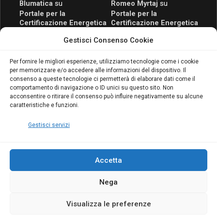
Blumatica
su
Romeo Myrtaj
su
Portale per la
Portale per la
Certificazione Energetica
Certificazione Energetica
attivo anche in Campania:
attivo anche in Campania:
Gestisci Consenso Cookie
scopri il Corso Blumatica
scopri il Corso Blumatica
da 80 Ore per abilitarti!
da 80 Ore per abilitarti!
Blumatica
su
Per fornire le migliori esperienze, utilizziamo tecnologie come i cookie
per memorizzare e/o accedere alle informazioni del dispositivo. Il
Coordinatore della
consenso a queste tecnologie ci permetterà di elaborare dati come il
Sicurezza: cosa è
comportamento di navigazione o ID unici su questo sito. Non
richiesto per abilitazione
acconsentire o ritirare il consenso può influire negativamente su alcune
e aggiornamento
caratteristiche e funzioni.
Blumatica
Gestisci servizi
Accetta
Nega
Copyright Blumatica
Visualizza le preferenze