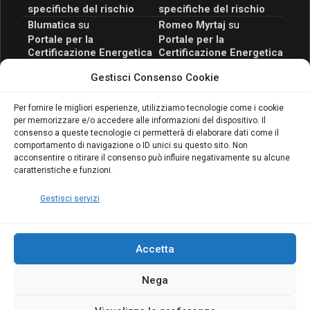
specifiche del rischio
specifiche del rischio
Blumatica
su
Romeo Myrtaj
su
Portale per la
Portale per la
Certificazione Energetica
Certificazione Energetica
attivo anche in Campania:
attivo anche in Campania:
Gestisci Consenso Cookie
scopri il Corso Blumatica
scopri il Corso Blumatica
da 80 Ore per abilitarti!
da 80 Ore per abilitarti!
Blumatica
su
Per fornire le migliori esperienze, utilizziamo tecnologie come i cookie
per memorizzare e/o accedere alle informazioni del dispositivo. Il
Coordinatore della
consenso a queste tecnologie ci permetterà di elaborare dati come il
Sicurezza: cosa è
comportamento di navigazione o ID unici su questo sito. Non
richiesto per abilitazione
acconsentire o ritirare il consenso può influire negativamente su alcune
e aggiornamento
caratteristiche e funzioni.
Blumatica
Gestisci servizi
Accetta
Nega
Copyright Blumatica