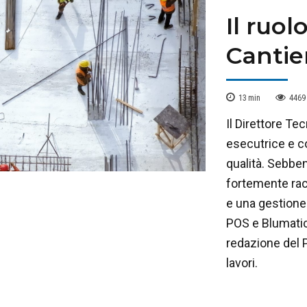
Il ruol
Cantier
13
min
4469
Il Direttore Te
esecutrice e co
qualità. Sebben
fortemente rac
e una gestione
POS e Blumatic
redazione del P
lavori.