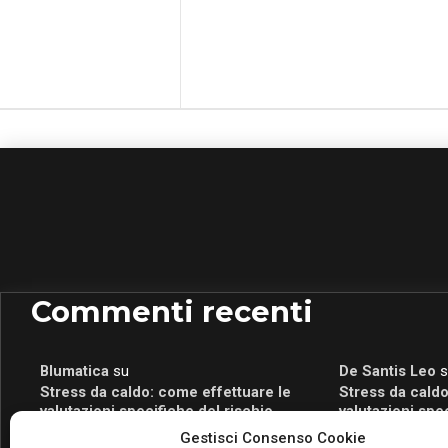
Commenti recenti
Blumatica
su
De Santis Leo
s
Stress da caldo: come effettuare le
Stress da caldo
valutazioni specifiche del rischio
valutazioni spe
Blumatica
su
Romeo Myrtaj
s
Gestisci Consenso Cookie