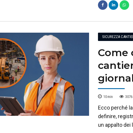
SICUREZZA CANTIE
Come co
cantier
giornal
10
min
3076
Ecco perché la 
definire, regist
un appalto dei l