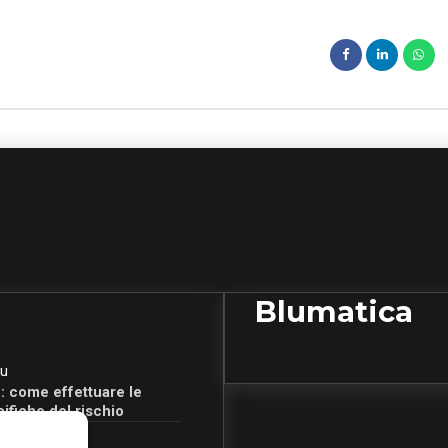
Blumatica
u
: come effettuare le
cifiche del rischio
u