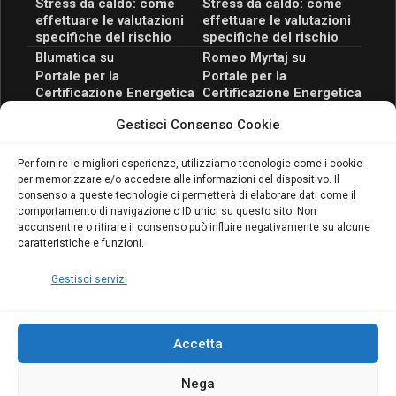
Stress da caldo: come
Stress da caldo: come
effettuare le valutazioni
effettuare le valutazioni
specifiche del rischio
specifiche del rischio
Blumatica
su
Romeo Myrtaj
su
Portale per la
Portale per la
Certificazione Energetica
Certificazione Energetica
attivo anche in Campania:
attivo anche in Campania:
Gestisci Consenso Cookie
scopri il Corso Blumatica
scopri il Corso Blumatica
da 80 Ore per abilitarti!
da 80 Ore per abilitarti!
Blumatica
su
Per fornire le migliori esperienze, utilizziamo tecnologie come i cookie
per memorizzare e/o accedere alle informazioni del dispositivo. Il
Coordinatore della
consenso a queste tecnologie ci permetterà di elaborare dati come il
Sicurezza: cosa è
comportamento di navigazione o ID unici su questo sito. Non
richiesto per abilitazione
acconsentire o ritirare il consenso può influire negativamente su alcune
e aggiornamento
caratteristiche e funzioni.
Blumatica
Gestisci servizi
Accetta
Nega