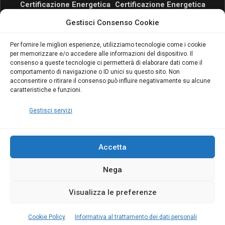
Certificazione Energetica
Certificazione Energetica
attivo anche in Campania:
attivo anche in Campania:
Gestisci Consenso Cookie
scopri il Corso Blumatica
scopri il Corso Blumatica
da 80 Ore per abilitarti!
da 80 Ore per abilitarti!
Blumatica
su
Per fornire le migliori esperienze, utilizziamo tecnologie come i cookie
per memorizzare e/o accedere alle informazioni del dispositivo. Il
Coordinatore della
consenso a queste tecnologie ci permetterà di elaborare dati come il
Sicurezza: cosa è
comportamento di navigazione o ID unici su questo sito. Non
richiesto per abilitazione
acconsentire o ritirare il consenso può influire negativamente su alcune
e aggiornamento
caratteristiche e funzioni.
Blumatica
Gestisci servizi
Accetta
Nega
Copyright Blumatica
Visualizza le preferenze
MENU
Cookie Policy
Informativa al trattamento dei dati personali