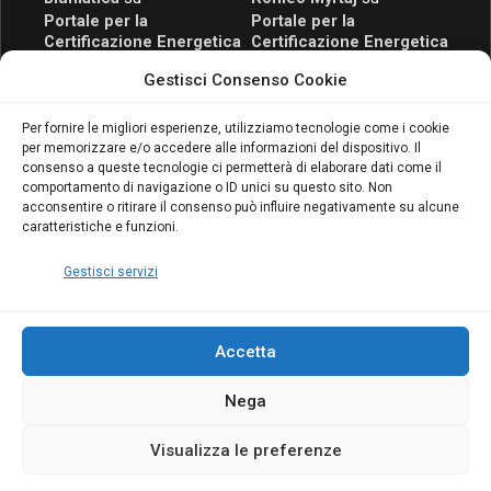
Portale per la
Portale per la
Certificazione Energetica
Certificazione Energetica
attivo anche in Campania:
attivo anche in Campania:
Gestisci Consenso Cookie
scopri il Corso Blumatica
scopri il Corso Blumatica
da 80 Ore per abilitarti!
da 80 Ore per abilitarti!
Blumatica
su
Per fornire le migliori esperienze, utilizziamo tecnologie come i cookie
per memorizzare e/o accedere alle informazioni del dispositivo. Il
Coordinatore della
consenso a queste tecnologie ci permetterà di elaborare dati come il
Sicurezza: cosa è
comportamento di navigazione o ID unici su questo sito. Non
richiesto per abilitazione
acconsentire o ritirare il consenso può influire negativamente su alcune
e aggiornamento
caratteristiche e funzioni.
Blumatica
Gestisci servizi
Accetta
Nega
Copyright Blumatica
Visualizza le preferenze