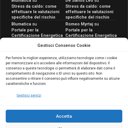
Blumatica
su
De Santis Leo
su
Stress da caldo: come
Stress da caldo: come
effettuare le valutazioni
effettuare le valutazioni
specifiche del rischio
specifiche del rischio
Blumatica
su
Romeo Myrtaj
su
Portale per la
Portale per la
Certificazione Energetica
Certificazione Energetica
attivo anche in Campania:
attivo anche in Campania:
Gestisci Consenso Cookie
scopri il Corso Blumatica
scopri il Corso Blumatica
da 80 Ore per abilitarti!
da 80 Ore per abilitarti!
Blumatica
su
Per fornire le migliori esperienze, utilizziamo tecnologie come i cookie
per memorizzare e/o accedere alle informazioni del dispositivo. Il
Coordinatore della
consenso a queste tecnologie ci permetterà di elaborare dati come il
Sicurezza: cosa è
comportamento di navigazione o ID unici su questo sito. Non
richiesto per abilitazione
acconsentire o ritirare il consenso può influire negativamente su alcune
e aggiornamento
caratteristiche e funzioni.
Blumatica
Gestisci servizi
Accetta