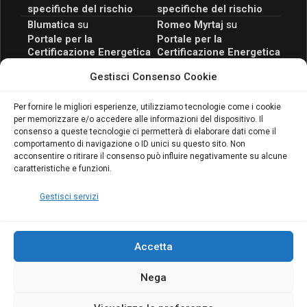
specifiche del rischio
specifiche del rischio
Blumatica
su
Romeo Myrtaj
su
Portale per la
Portale per la
Certificazione Energetica
Certificazione Energetica
attivo anche in Campania:
attivo anche in Campania:
Gestisci Consenso Cookie
scopri il Corso Blumatica
scopri il Corso Blumatica
da 80 Ore per abilitarti!
da 80 Ore per abilitarti!
Blumatica
su
Per fornire le migliori esperienze, utilizziamo tecnologie come i cookie
per memorizzare e/o accedere alle informazioni del dispositivo. Il
Coordinatore della
consenso a queste tecnologie ci permetterà di elaborare dati come il
Sicurezza: cosa è
comportamento di navigazione o ID unici su questo sito. Non
richiesto per abilitazione
acconsentire o ritirare il consenso può influire negativamente su alcune
e aggiornamento
caratteristiche e funzioni.
Blumatica
Gestisci servizi
Accetta
Nega
Copyright Blumatica