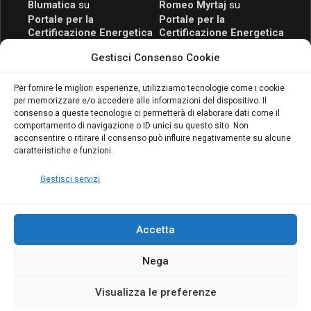
Blumatica
su
Romeo Myrtaj
su
Portale per la
Portale per la
Certificazione Energetica
Certificazione Energetica
attivo anche in Campania:
attivo anche in Campania:
Gestisci Consenso Cookie
scopri il Corso Blumatica
scopri il Corso Blumatica
da 80 Ore per abilitarti!
da 80 Ore per abilitarti!
Blumatica
su
Per fornire le migliori esperienze, utilizziamo tecnologie come i cookie
per memorizzare e/o accedere alle informazioni del dispositivo. Il
Coordinatore della
consenso a queste tecnologie ci permetterà di elaborare dati come il
Sicurezza: cosa è
comportamento di navigazione o ID unici su questo sito. Non
richiesto per abilitazione
acconsentire o ritirare il consenso può influire negativamente su alcune
e aggiornamento
caratteristiche e funzioni.
Blumatica
Gestisci servizi
Accetta
Nega
Copyright Blumatica
Visualizza le preferenze