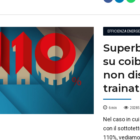
EFFICIENZA ENERG
Superb
su coi
non di
trainat
6
min
20285
Nel caso in cui
con il sottotet
110%, vediamo n