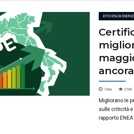
EFFICIENZA ENERG
Certif
miglio
maggio
ancora
7
min
2169
Migliorano le 
sulle criticità
rapporto ENEA s