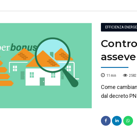
EFFICIENZA ENERG
Contro
assever
11
min
2582
Come cambiano i
dal decreto PN