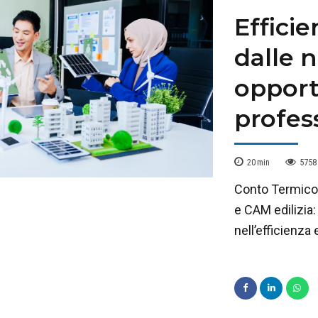
Effici
dalle 
opport
profess
20
min
5758
Conto Termico 
e CAM edilizia:
nell’efficienza