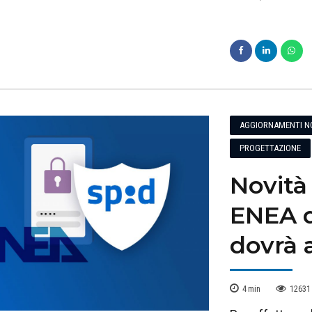
AGGIORNAMENTI N
PROGETTAZIONE
Novità 
ENEA da
dovrà 
4
min
12631