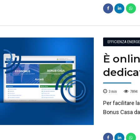
EFFICIENZA ENERG
È onli
dedicat
3
min
7894
Per facilitare 
Bonus Casa da 