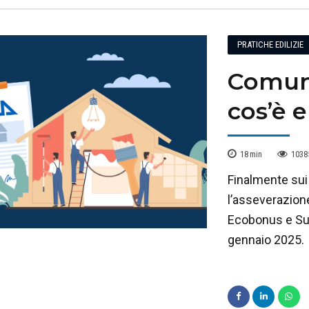
PRATICHE EDILIZIE
Comuni
cos’è 
18
min
1038
Finalmente sui 
l’asseverazion
Ecobonus e Supe
gennaio 2025.