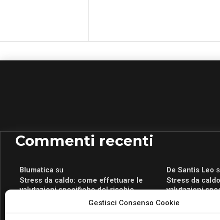
Commenti recenti
Blumatica
su
De Santis Leo
s
Stress da caldo: come effettuare le
Stress da caldo
valutazioni specifiche del rischio
valutazioni spe
Blumatica
su
Romeo Myrtaj
s
Gestisci Consenso Cookie
Portale per la Certificazione Energetica
Portale per la 