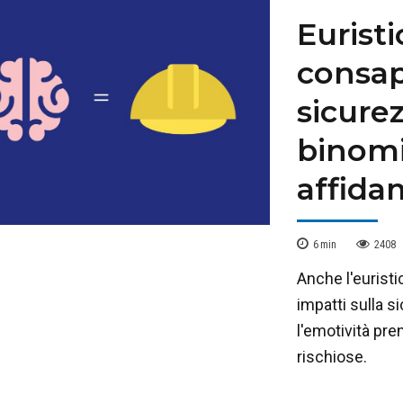
Euristi
consap
sicurez
binomi
affida
6
min
2408
Anche l'euristic
impatti sulla s
l'emotività pre
rischiose.