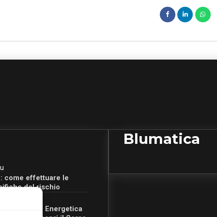
Blumatica
u
: come effettuare le
cifiche del rischio
u
Certificazione Energetica