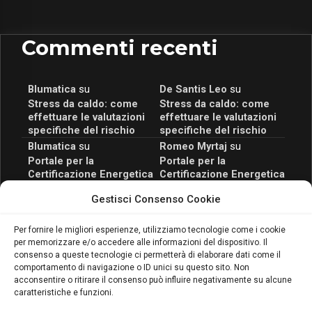
Commenti recenti
Blumatica
su
De Santis Leo
su
Stress da caldo: come
Stress da caldo: come
effettuare le valutazioni
effettuare le valutazioni
specifiche del rischio
specifiche del rischio
Blumatica
su
Romeo Myrtaj
su
Portale per la
Portale per la
Certificazione Energetica
Certificazione Energetica
attivo anche in Campania:
attivo anche in Campania:
Gestisci Consenso Cookie
scopri il Corso Blumatica
scopri il Corso Blumatica
da 80 Ore per abilitarti!
da 80 Ore per abilitarti!
Blumatica
su
Per fornire le migliori esperienze, utilizziamo tecnologie come i cookie
per memorizzare e/o accedere alle informazioni del dispositivo. Il
Coordinatore della
consenso a queste tecnologie ci permetterà di elaborare dati come il
Sicurezza: cosa è
comportamento di navigazione o ID unici su questo sito. Non
richiesto per abilitazione
acconsentire o ritirare il consenso può influire negativamente su alcune
e aggiornamento
caratteristiche e funzioni.
Blumatica