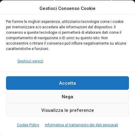
attivo anche in Campania:
attivo anche in Campania:
Gestisci Consenso Cookie
scopri il Corso Blumatica
scopri il Corso Blumatica
da 80 Ore per abilitarti!
da 80 Ore per abilitarti!
Blumatica
su
Per fornire le migliori esperienze, utilizziamo tecnologie come i cookie
per memorizzare e/o accedere alle informazioni del dispositivo. Il
Coordinatore della
consenso a queste tecnologie ci permetterà di elaborare dati come il
Sicurezza: cosa è
comportamento di navigazione o ID unici su questo sito. Non
richiesto per abilitazione
acconsentire o ritirare il consenso può influire negativamente su alcune
e aggiornamento
caratteristiche e funzioni.
Blumatica
Gestisci servizi
Accetta
Nega
Copyright Blumatica
Visualizza le preferenze
MENU
Cookie Policy
Informativa al trattamento dei dati personali