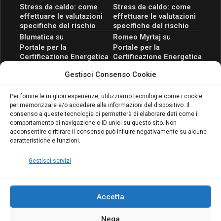
Stress da caldo: come
Stress da caldo: come
effettuare le valutazioni
effettuare le valutazioni
specifiche del rischio
specifiche del rischio
Blumatica
su
Romeo Myrtaj
su
Portale per la
Portale per la
Certificazione Energetica
Certificazione Energetica
attivo anche in Campania:
attivo anche in Campania:
Gestisci Consenso Cookie
scopri il Corso Blumatica
scopri il Corso Blumatica
da 80 Ore per abilitarti!
da 80 Ore per abilitarti!
Blumatica
su
Per fornire le migliori esperienze, utilizziamo tecnologie come i cookie
per memorizzare e/o accedere alle informazioni del dispositivo. Il
Coordinatore della
consenso a queste tecnologie ci permetterà di elaborare dati come il
Sicurezza: cosa è
comportamento di navigazione o ID unici su questo sito. Non
richiesto per abilitazione
acconsentire o ritirare il consenso può influire negativamente su alcune
e aggiornamento
caratteristiche e funzioni.
Blumatica
Gestisci servizi
Accetta
Nega